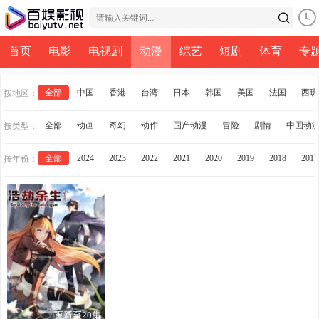
首页
电影
电视剧
动漫
综艺
短剧
体育
专
全部
中国
香港
台湾
日本
韩国
美国
法国
西班
按地区：
全部
动画
奇幻
动作
国产动漫
冒险
剧情
中国动
按类型：
全部
2024
2023
2022
2021
2020
2019
2018
2017
按年份：
更新至20集