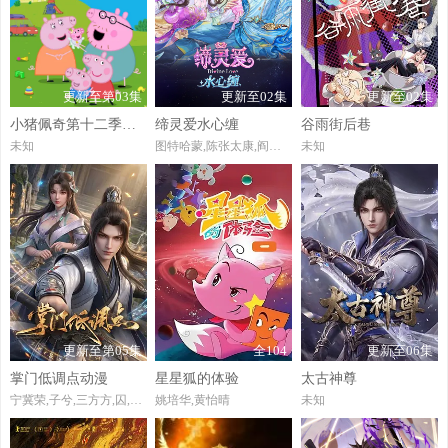
更新至第03集
更新至02集
更新至02集
小猪佩奇第十二季国语
缔灵爱水心缠
谷雨街后巷
未知
图特哈蒙,陈张太康,阎么么,闫夜桥,陆庚宜,郝祥海,林柏青,刘知否
未知
更新至第05集
全104
更新至06集
掌门低调点动漫
星星狐的体验
太古神尊
宁冀荣,子兮,三方方,囚,茯西西,磊子,荻秋,徐阿木,荣枯,亨通,旦暮
姚培华,黄怡晴
未知