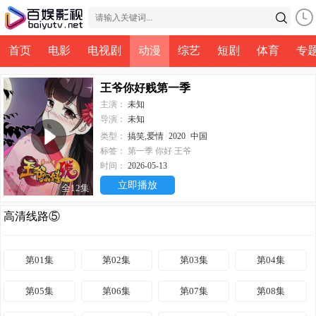
首页
电影
电视剧
动漫
综艺
短剧
体育
专
王爷你好贱第一季
主演：
未知
导演：
未知
类型：
搞笑,爱情
2020
中国
标签：
第一季
你好
王爷
时间：
2026-05-13
立即播放
全12集
高清线路⑤
第01集
第02集
第03集
第04集
第05集
第06集
第07集
第08集