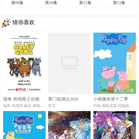
第09集
第10集
第11集
第12集
猜你喜欢
已完结
更新至05集
更新至03集
瑞奇·热维斯之街猫一族
掌门低调点2026
小猪佩奇第十二季
瑞奇·热维斯,戴安·摩根,汤姆·巴斯登,大卫·厄尔,乔·哈特利,安德鲁·布鲁克,凯丽·戈德利曼,娜塔莉·卡西迪,托尼·威
暂无
约翰·斯帕克斯,阿梅丽·碧·史密斯,理查德·赖丁斯,莫温娜·班克斯,Kira,Monteith,Alice,May