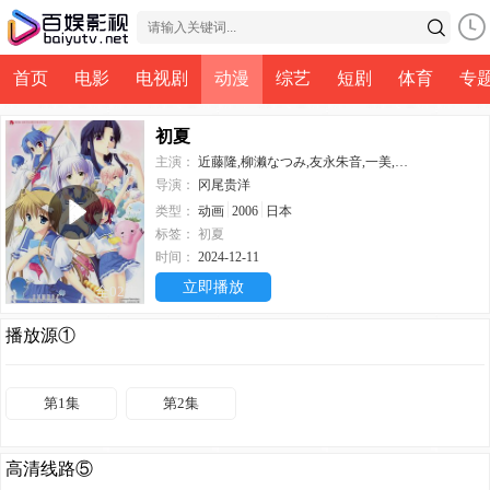
首页
电影
电视剧
动漫
综艺
短剧
体育
专
初夏
主演：
近藤隆,柳濑なつみ,友永朱音,一美,亜城めぐ
导演：
冈尾贵洋
类型：
动画
2006
日本
标签：
初夏
时间：
2024-12-11
立即播放
全02集
播放源①
第1集
第2集
高清线路⑤