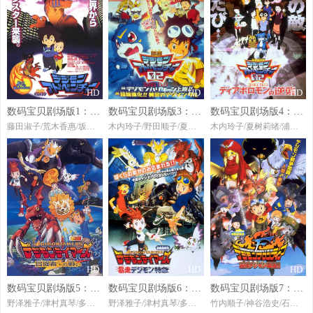
HD
HD
HD
数码宝贝剧场版1：滚球兽诞生之谜
数码宝贝剧场版3：前篇・数码兽飓风登陆！！后篇・超绝进化！
数码宝贝剧场版4：超恶魔兽的反击
藤田淑子/荒木香惠/坂本千夏/石丸博也/榊原良子
木内玲子/野田顺子/夏树莉绪/远近孝一/浦和惠
木内玲子/夏树莉绪/浦和惠/山本泰辅/朴璐美
HD
HD
HD
数码宝贝剧场版5：冒险者的战斗
数码宝贝剧场版6：暴走特急
数码宝贝剧场版7：古代数码兽复活
野泽雅子/津村真琴/多田葵/山口真弓/今井由香
野泽雅子/津村真琴/多田葵/山口真弓/今井由香
竹内顺子/神谷浩史/石毛佐和/天田真人/渡边久美子