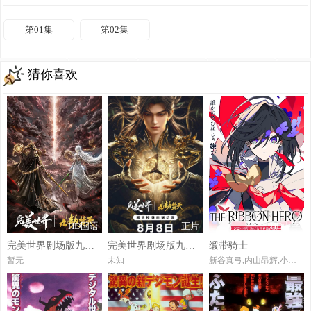
第01集
第02集
猜你喜欢
HD国语
正片
HD中字
完美世界剧场版九劫焚天
​完美世界剧场版九劫焚天​
缎带骑士
暂无
未知
新谷真弓,内山昂辉,小林星兰