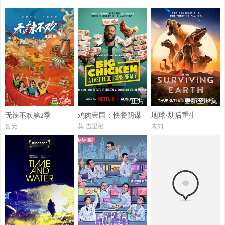
已完结
正片
更新至08集
无辣不欢第2季
鸡肉帝国：快餐阴谋
地球·劫后重生
暂无
莫·吉里根
未知