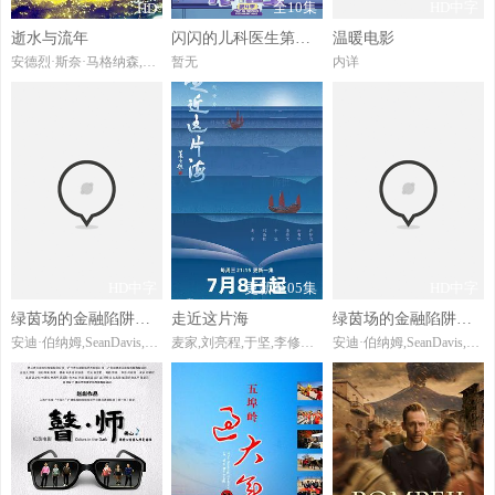
全10集
HD中字
HD
逝水与流年
闪闪的儿科医生第四季
温暖电影
安德烈·斯奈·马格纳森,ÁrniKjartansson,赫迪斯·斯特芬斯多蒂尔,HuldaFilippusdóttir,JónSigurðurPétursson
暂无
内详
HD中字
更新至05集
HD中字
绿茵场的金融陷阱：V11球星的黑天鹅事件
走近这片海
绿茵场的金融陷阱：V11球星的黑天鹅事件
安迪·伯纳姆,SeanDavis,BrianDeane,TommyJohnson,丹尼·墨菲
麦家,刘亮程,于坚,李修文,许知远,谢有顺
安迪·伯纳姆,SeanDavis,BrianDeane,TommyJohnson,丹尼·墨菲