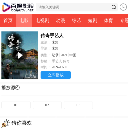
首页
电影
电视剧
动漫
综艺
短剧
体育
专
传奇手艺人
主演：
未知
导演：
未知
类型：
纪录
2021
中国
标签：
手艺人
传奇
时间：
2024-12-11
立即播放
已完结
播放源④
01
02
03
猜你喜欢