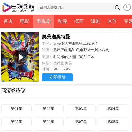
首页
电影
电视剧
动漫
综艺
短剧
体育
专
奥美迦奥特曼
主演：
近藤颂利,吉田晴登,工藤绫乃
导演：
武居正能,越知靖,市野龙一,铃木农史,田口清隆,辻本贵则
类型：
科幻,动作,剧情
2025
日本
标签：
奥特曼
奥美
时间：
2025-07-05
立即播放
更新至28集
高清线路⑤
第01集
第02集
第03集
第04集
第05集
第06集
第07集
第08集