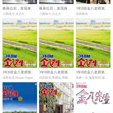
更新至01集
更新至01集
全25集
换座位后，发现身后的男生好像喜欢我
换座位后，发现身后的男生好像喜欢我
3年B班金八老师第二季
小西咏斗,元之介
小西咏斗,元之介
武田铁矢
全12集
全23集
全23集
3年B班金八老师第三季
3年B班金八老师第四季
3年B班金八老师第五季
浅野忠信,Masato·Hagiwara,Isao·Hashizume
武田鉄矢,李丽仙,早崎文司
高桥一生,龟梨和也,堀内正美,金田明夫,风间俊介,星野真里,倍赏美津子,武田铁矢,平野良