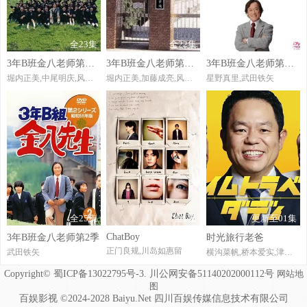
全23集
全22集
全22集
3年B班金八老师第六季
3年B班金八老师第七季
3年B班金八老师第八季
堀内正美,中尾明庆,风间俊介,星野真里,倍赏美津子,武田铁矢,上户彩,本仮屋唯佳,佐藤贵广,增田贵久,麻里也,深江卓次,三谷侑未
堀内正美,加藤成亮,风间俊介,星野真里,倍赏美津子,阿知波悟美,武田铁矢,上户彩,福田沙纪,岩田小百合,渡边有菜,石田未来,松下惠,丸山秀美,萩尾绿,八乙女光,鲇川太阳,深江卓次
星野真里,武田铁矢
全25集
全1集
更新至01集
ChatBoy
3年B班金八老师第2季
时光旅行老爸
正门良规,川岛如惠留
武田铁矢
横沟菜帆,桥本爱实,津田笃宏
Copyright© 蜀ICP备13022795号-3. 川公网安备51140202000112号
网站地
图
百娱影视 ©2024-2028 Baiyu.Net 四川百娱传媒信息技术有限公司