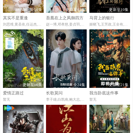
全16集
更新至08集
更新至10集
其实不是重逢
吾凰在上之凤御四方
马背上的银行
刘思维,黄圣依,任运杰,金子璇
赵一博,邓孝慈,姜贞羽,祖怀,林亚冬,杜煜,郝熠然,郑千亦
姬晓飞,王芳政,王全有,阎妮,郭烁杰,杜志国,郑卫莉,周舟ZhouZhou
更新至08集
全24集
更新至21集
爱情正路过
长歌莫问
我当卧底这件事
暂无
李子雄,白凯南,鲍大志,斯外戈,蔡正杰,李会长,杨子菲
暂无