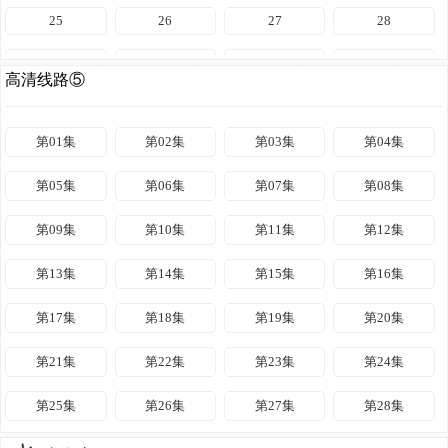
第57集
第58集
第59集
第60集
25
26
27
28
第61集
29
30
31
32
高清线路⑤
33
34
35
36
第01集
第02集
第03集
第04集
37
38
39
40
第05集
第06集
第07集
第08集
41
42
43
44
第09集
第10集
第11集
第12集
45
46
47
48
49
50
51
52
第13集
第14集
第15集
第16集
53
54
55
56
第17集
第18集
第19集
第20集
57
58
59
60
第21集
第22集
第23集
第24集
61
第25集
第26集
第27集
第28集