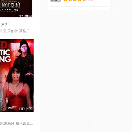
TC中字
：弦断
理查德·布雷克,罗伯特·英格兰德,AdrianBurton,彼得·德索萨-费奥尼,夏洛特·杰克逊·科尔曼,凯莉·里安·桑松,KarolinaUgrenyuk,艾玛·泰特,亚历山大·巴特勒,CameronBell,AmandaJaneYork,BevanThomas,JessicaBalmer,BelindaFenty,WesleyLloyd,JayRobertson,DexterRodger,RobinBurns,HollyRobertson,AndrewRolfe
HD中字
起
杰米·格雷夫,朱莉娅·布伦诺克,ChrisSpinelli