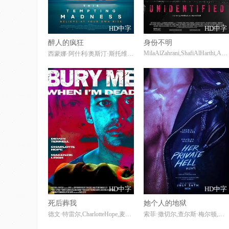
HD中字
HD中字
醉人的疯狂
身份不明
MilaAlZahrani,ShafiAlHarthi,AzizGharbawi,OthoubSharar,AdwaAlAsiri,AbdullahAlQahtani
西蒙娜·阿什利/奥斯汀·斯托维尔/莫让·阿里亚/马克·阿特伯里/洁基·伯明翰/NiyaBrahmbhatt/贝文·布茹/塞缪尔·科德/蔡斯·基姆/JeffMarlow/AmolShah/苏拉·沙玛/泽诺比娅·谢罗夫/奥登·桑顿
HD中字
HD中字
死后葬我
她个人的地狱
德文·特雷尔,CharlotteHope,麦肯兹·利
索菲·撒切尔,查尔斯·梅尔顿,克里斯汀·弗劳赛斯,哈瓦娜·罗丝·刘,迭戈·卡尔瓦,忽那汐里,西岛秀俊,多格雷·斯科特,帕克·索耶,萝拉·考菲克森,BoyEwald,山田葵,杰森·亨迪尔-福塞尔