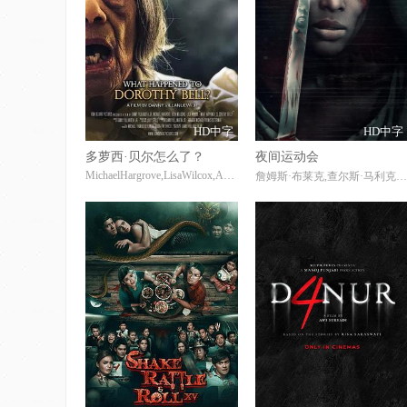
HD中字
HD中字
多萝西·贝尔怎么了？
夜间运动会
MichaelHargrove,LisaWilcox,AsyaMeadows
詹姆斯·布莱克,查尔斯·马利克·惠特菲尔德,凡妮莎·西蒙