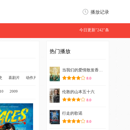
播放记录
今日更新"242"条
热门播放
当我们的爱情散发香气时
史
喜剧片
动作片
古装
恐怖片
家庭
传记
记录片
音乐
8.0
10
2009
伦敦的山本五十六
8.0
行走的歌谣
8.0