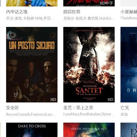
HD中字
HD中字
内华达之瑰
跟踪狂简
小屋赫赫
乔治·麦凯,卡勒姆·特纳,罗莎琳德·以利亚撒,弗朗西斯·麦基,爱德华·罗,玛丽·伍德维恩,雅娜·彭罗斯
尼格尔·奎因,B·桑切斯,HaloKitsch
HD
HD
安全区
圣咒：罪上之罪
亡兄
LunaMaya,RezaRahadian,DjenarMaesaAyu
托夫·比尔
ReysonGrumelli,FrancescaLuceCardinale,AliceFiorentini,尼科·托福利,NicoleGiacomasso,CristinaMoglia,MassimoFascetti,MircoDiCenta,SofiaBruscoli,GabrieleMartino,ClaudioGuerrini,ClaudioD&#039;Aloia
未知