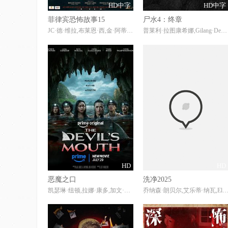
HD中字
HD中字
菲律宾恐怖故事15
尸水4：终章
JC·德·维拉,布莱恩·西,金·阿蒂恩萨
普莱利·拉图康希娜,Gilang·Devialdy,普里特·蒂莫西,Zee·Asadel,Dito·Darmawan,Lewis·Robert,Muhammad·Fauzan,Ayden·Jeffrey,Darian·Rizki,Fillio·Dheno,Dian·Nitami,Anya·Zen,Fajar·Nugra,McDanny,Dini·Vitri
HD
HD
恶魔之口
洗净2025
凯瑟琳·纽顿,拉娜·康多,加文·卡萨莱尼奥,尼科·希拉加,汤米·罗丝,泰梅·塔普提姆通
乔纳森·朗贝尔,艾乐蒂·纳瓦,ElliotJenicot,RémyAdriaens,克里斯