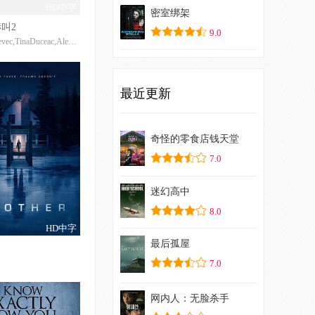
HD中字
密室绑架
叫2
9.0
VladaBernevec,TinaDuceac,AlexGhinea
最近更新
奇怪的零食店钱天堂
7.0
迷幻高中
8.0
HD中字
最后孤屋
7.0
网内人：无脸杀手