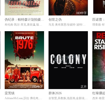
HD中字
HD中字
伪纪录：帕特森计划拍摄实录
创世之伪
匹诺曹
布伦南·凯尔·库克,唐辰瀛,瑞秋·艾里格
马克·奥布莱恩/珍妮特·波特/亚当·切赫曼
HD中字
正片
蛮荒镇
群体2026
红噪骤
AdrianeMcLean,莎拉·弗伦奇,吉吉·古斯汀,马克·贾斯蒂斯,AdamBucci,JedRowen,毕肖普·史蒂文,BenKaplan,RobertFelstedJr.,DazelleYvette,AlexDundas,AndreasRobens,BiancaJadeMontalvo
全智贤,具教焕,池昌旭,金新绿,申铉彬,高洙