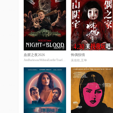
HD中字
HD
血腥之夜2026
怖偶惊情
JimBurleson/MihiraEstelle/TraeIreland
吴佳欣,王坤