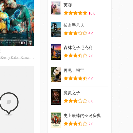
芙蓉
10.0
传奇手艺人
6.0
HD中字
森林之子毛克利
踪
7.0
HannahRejiKoshy,KaleshRamanand,ArjunGopal,RjVijitha,BittoDavis,沙菈尤·莫汉,LaliP.M.,T.SureshBabu,JayaKurup,MareenaMichaelKurisingal,ShivajiGuruvayoor,NithaPromy,AavniAnjaliNair,SusheelaSivaprasad,NoufalHussain
再见，福宝
9.0
魔灵之子
6.0
史上最棒的圣诞庆典
7.0