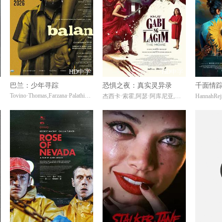
HD中字
HD中字
巴兰：少年寻踪
恐惧之夜：真实灵异录
千面情
Tovino·Thomas,Farzana·Palathingal,Abhiram·Radhakrishnan
斯
杰西卡·索霍,阿瑟·阿库尼亚,伊利亚·阿莱霍