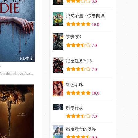
6.0
鸡肉帝国：快餐阴谋
10.0
蜘蛛侠3
7.0
HD中字
绝密任务2026
命
7.0
BobbyLiga/StephanieHogan/KatieWieland/ZacharyLeipert/DanielBoyd/RawyaElChab/ChristopherBerghoff/SummerHernandez/ChristaSheary
红色珍珠
10.0
斩毒行动
7.0
出走哥哥的彼界
9.0