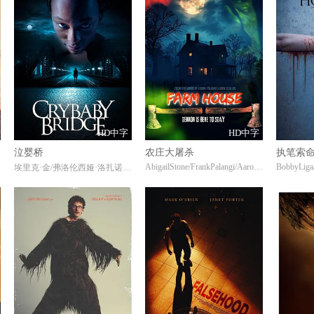
HD中字
HD中字
泣婴桥
农庄大屠杀
执笔索
AbigailStone/FrankPalangi/AaronMichaelLambert
埃里克·金/弗洛伦西娅·洛扎诺/凯文·布雷斯纳汉